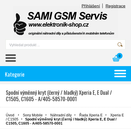
Přihlášení
Registrace
0
Kategorie
Spodní výměnný kryt (černý / hladký) Xperia E, E Dual /
C1505, C1605 - A/405-58570-0001
Úvod
Sony Mobile
Náhradní díly
Řada Xperia E
Xperia E
/ C1505
Spodní výměnný kryt (černý / hladký) Xperia E, E Dual /
C1505, C1605 - A/405-58570-0001