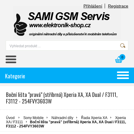
Přihlášení
Registrace
0
Kategorie
Boční lišta "pravá" (stříbrná) Xperia XA, XA Dual / F3111,
F3112 - 254FVY3603W
Úvod
Sony Mobile
Náhradní díly
Řada Xperia XA
Xperia
XA / F3111
Boční lišta "pravá" (stříbrná) Xperia XA, XA Dual / F3111,
F3112 - 254FVY3603W