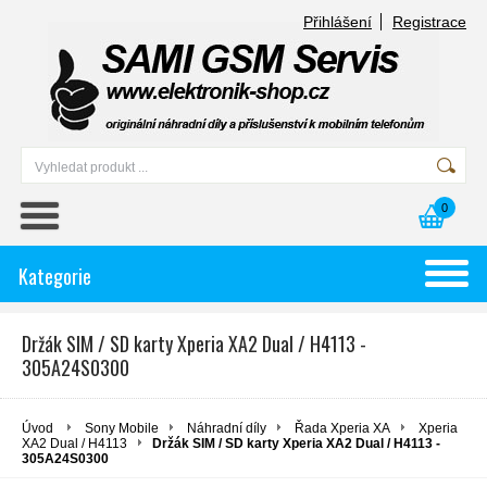
Přihlášení
Registrace
0
Kategorie
Držák SIM / SD karty Xperia XA2 Dual / H4113 -
305A24S0300
Úvod
Sony Mobile
Náhradní díly
Řada Xperia XA
Xperia
XA2 Dual / H4113
Držák SIM / SD karty Xperia XA2 Dual / H4113 -
305A24S0300