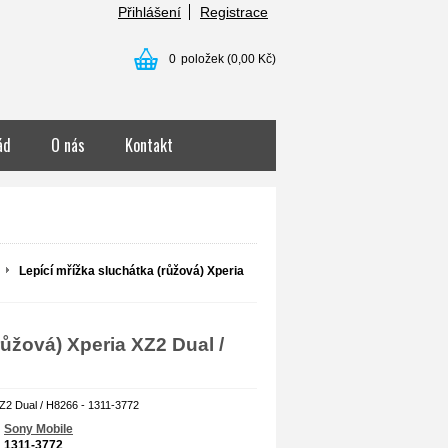
Přihlášení
Registrace
0
položek
(0,00 Kč)
ád
O nás
Kontakt
Lepící mřížka sluchátka (růžová) Xperia
růžová) Xperia XZ2 Dual /
XZ2 Dual / H8266 - 1311-3772
Sony Mobile
1311-3772