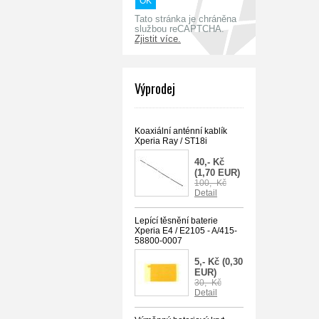
Tato stránka je chráněna
službou reCAPTCHA.
Zjistit více.
Výprodej
Koaxiální anténní kablík
Xperia Ray / ST18i
40,- Kč
(1,70 EUR)
100,- Kč
Detail
Lepící těsnění baterie
Xperia E4 / E2105 - A/415-
58800-0007
5,- Kč
(0,30
EUR)
30,- Kč
Detail