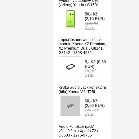
Výměnný bateriový kryt
(zelený) Yendo / W150i
50,- Kč
(2,10 EUR)
110,- Kč
Detail
Lepící těsnění audio Jack
modulu Xperia XZ Premium,
XZ Premium Dual / G8141,
G8142 - 1308-4582
5,- Kč
(0,30
EUR)
20,- Kč
Detail
Krytka audio Jack konektoru
(bílá) Xperia V / LT25i
60,- Kč
(2,50 EUR)
120,- Kč
Detail
Audio konektor (jack)
včetně flexu Xperia Z2 /
D6503 - 1276-9756