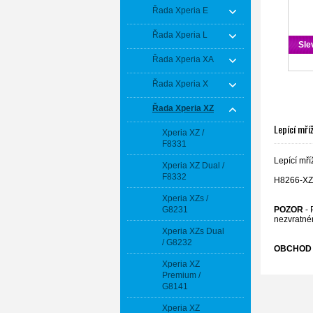
Řada Xperia E
Řada Xperia L
Sle
Řada Xperia XA
Řada Xperia X
Řada Xperia XZ
Lepící mří
Xperia XZ /
F8331
Lepící mř
Xperia XZ Dual /
F8332
H8266-XZ2
Xperia XZs /
POZOR
- 
G8231
nezvratné
Xperia XZs Dual
/ G8232
OBCHOD 
Xperia XZ
Premium /
G8141
Xperia XZ