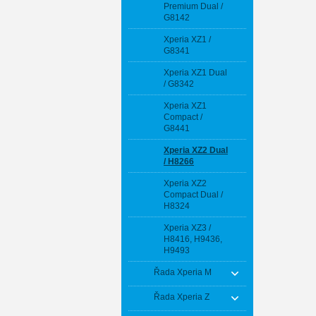
Premium Dual /
G8142
Xperia XZ1 /
G8341
Xperia XZ1 Dual
/ G8342
Xperia XZ1
Compact /
G8441
Xperia XZ2 Dual
/ H8266
Xperia XZ2
Compact Dual /
H8324
Xperia XZ3 /
H8416, H9436,
H9493
Řada Xperia M
Řada Xperia Z