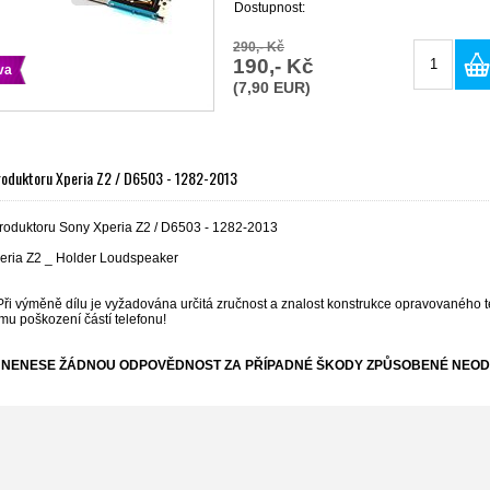
Dostupnost:
290,- Kč
190,- Kč
va
(7,90 EUR)
roduktoru Xperia Z2 / D6503 - 1282-2013
roduktoru Sony Xperia Z2 / D6503 - 1282-2013
ria Z2 _ Holder Loudspeaker
Při výměně dílu je vyžadována určitá zručnost a znalost konstrukce opravovaného t
mu poškození částí telefonu!
NENESE ŽÁDNOU ODPOVĚDNOST ZA PŘÍPADNÉ ŠKODY ZPŮSOBENÉ NEOD