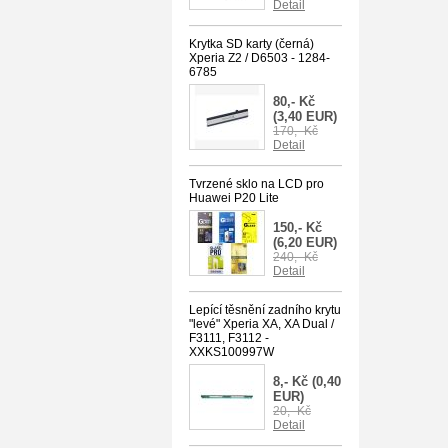
Detail
Krytka SD karty (černá)
Xperia Z2 / D6503 - 1284-
6785
80,- Kč
(3,40 EUR)
170,- Kč
Detail
Tvrzené sklo na LCD pro
Huawei P20 Lite
150,- Kč
(6,20 EUR)
240,- Kč
Detail
Lepící těsnění zadního krytu
"levé" Xperia XA, XA Dual /
F3111, F3112 -
XXKS100997W
8,- Kč
(0,40
EUR)
20,- Kč
Detail