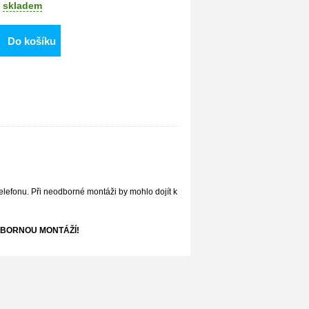
skladem
Do košíku
elefonu. Při neodborné montáži by mohlo dojít k
BORNOU MONTÁŽÍ!