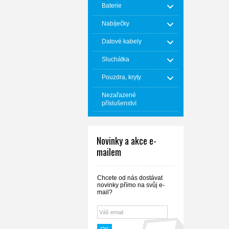
Baterie
Nabíječky
Datové kabely
Sluchátka
Pouzdra, kryty
Nezařazené
příslušenství
Novinky a akce e-
mailem
Chcete od nás dostávat
novinky přímo na svůj e-
mail?