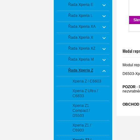
Řada Xperia E
Řada Xperia L
Sle
Řada Xperia XA
Řada Xperia X
Řada Xperia XZ
Modul rep
Řada Xperia M
Modul rep
Řada Xperia Z
D6503-Xpe
Xperia Z / C6603
POZOR
- 
Xperia Z Ultra /
nezvratné
C6833
OBCHOD 
Xperia Z1
Compact /
D5503
Xperia Z1 /
C6903