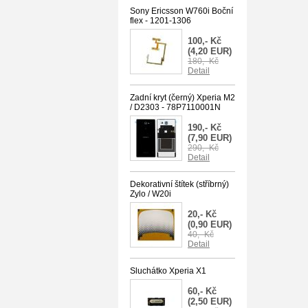
Sony Ericsson W760i Boční
flex - 1201-1306
100,- Kč
(4,20 EUR)
180,- Kč
Detail
Zadní kryt (černý) Xperia M2
/ D2303 - 78P7110001N
190,- Kč
(7,90 EUR)
290,- Kč
Detail
Dekorativní štítek (stříbrný)
Zylo / W20i
20,- Kč
(0,90 EUR)
40,- Kč
Detail
Sluchátko Xperia X1
60,- Kč
(2,50 EUR)