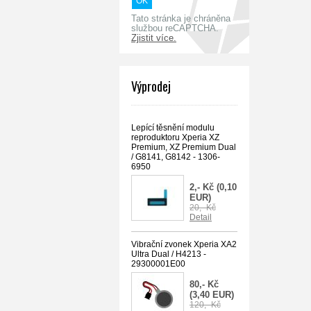
Tato stránka je chráněna
službou reCAPTCHA.
Zjistit více.
Výprodej
Lepící těsnění modulu
reproduktoru Xperia XZ
Premium, XZ Premium Dual
/ G8141, G8142 - 1306-
6950
2,- Kč
(0,10
EUR)
20,- Kč
Detail
Vibrační zvonek Xperia XA2
Ultra Dual / H4213 -
29300001E00
80,- Kč
(3,40 EUR)
120,- Kč