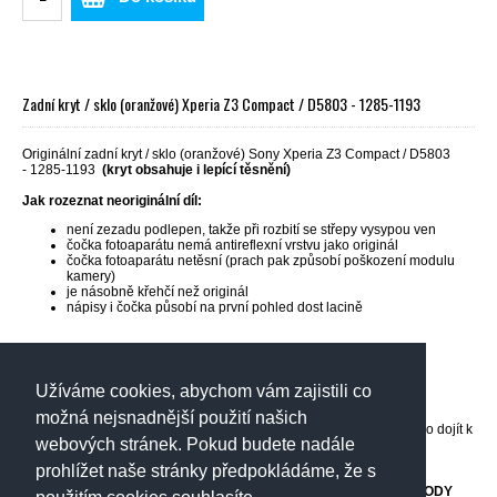
Zadní kryt / sklo (oranžové) Xperia Z3 Compact / D5803 - 1285-1193
Originální zadní kryt / sklo (oranžové) Sony Xperia Z3 Compact / D5803
- 1285-1193
(kryt obsahuje i lepící těsnění)
Jak rozeznat neoriginální díl:
není zezadu podlepen, takže při rozbití se střepy vysypou ven
čočka fotoaparátu nemá antireflexní vrstvu jako originál
čočka fotoaparátu netěsní (prach pak způsobí poškození modulu
kamery)
je násobně křehčí než originál
nápisy i čočka působí na první pohled dost lacině
D5803-Xperia Z3 Compact _ Window Back Sub Assy Orange RoW
Užíváme cookies, abychom vám zajistili co
POZOR
- Při výměně dílu je vyžadována určitá zručnost a znalost
možná nejsnadnější použití našich
konstrukce opravovaného telefonu. Při neodborné montáži by mohlo dojít k
webových stránek. Pokud budete nadále
nezvratnému poškození částí telefonu!
prohlížet naše stránky předpokládáme, že s
OBCHOD NENESE ŽÁDNOU ODPOVĚDNOST ZA PŘÍPADNÉ ŠKODY