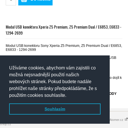
Modul USB konektoru Xperia Z5 Premium, Z5 Premium Dual / E6853, E6833 -
1294-2699
Modul USB konektoru Sony Xperia Z5 Premium, Z5 Premium Dual / E6853,
E6833 - 1294-2699
E6853-Xperia Z5 Premium/E6833-Xperia Z5 Premium Dual _ FPC USB
Module
Užíváme cookies, abychom vám zajistili co
POZOR
- Při výměně dílu je vyžadována určitá zručnost a znalost
možná nejsnadnější použití našich
konstrukce opravovaného telefonu. Při neodborné montáži by mohlo dojít k
webových stránek. Pokud budete nadále
nezvratnému poškození částí telefonu!
prohlížet naše stránky předpokládáme, že s
OBCHOD NENESE ŽÁDNOU ODPOVĚDNOST ZA PŘÍPADNÉ ŠKODY
použitím cookies souhlasíte.
ZPŮSOBENÉ NEODBORNOU MONTÁŽÍ!
Souhlasím
Copyright 2016 - 2026 © elektronik-
Tvorba eshopů - Atomer.cz
shop.cz