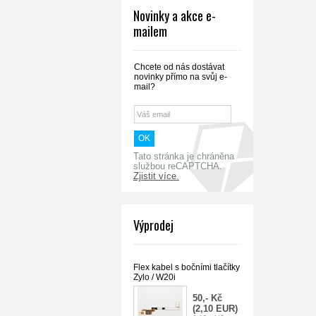
Novinky a akce e-
mailem
Chcete od nás dostávat
novinky přímo na svůj e-
mail?
Tato stránka je chráněna
službou reCAPTCHA.
Zjistit více.
Výprodej
Flex kabel s bočními tlačítky
Zylo / W20i
50,- Kč
(2,10 EUR)