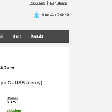
Přihlášení
Registrace
0
položek
(0,00 Kč)
ád
O nás
Kontakt
B (černý)
e C / USB (černý)
USAMS
SJ175
skladem