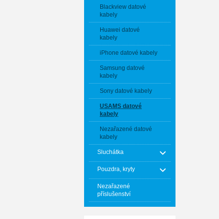
Blackview datové
kabely
Huawei datové
kabely
iPhone datové kabely
Samsung datové
kabely
Sony datové kabely
USAMS datové
kabely
Nezařazené datové
kabely
Sluchátka
Pouzdra, kryty
Nezařazené
příslušenství