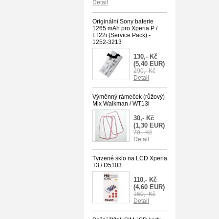
Detail
Originální Sony baterie
1265 mAh pro Xperia P /
LT22i (Service Pack) -
1252-3213
130,- Kč
(5,40 EUR)
290,- Kč
Detail
Výměnný rámeček (růžový)
Mix Walkman / WT13i
30,- Kč
(1,30 EUR)
70,- Kč
Detail
Tvrzené sklo na LCD Xperia
T3 / D5103
110,- Kč
(4,60 EUR)
160,- Kč
Detail