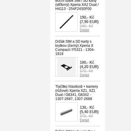
Boční štítek SIM / SD karty
(stříbrný) Xperia XA2 Dual /
H4113 - 254F24S0F00
190,- Kč
(7,90 EUR)
240,- Kč
Detail
Držák SIM a SD karty s
krytkou (černý) Xperia X
Compact / F5321 - 1304-
1918
100,- Kč
(4,20 EUR)
170,- Kč
Detail
Tlačítko hlasitosti + kamery
(růžové) Xperia XZ1, XZ1
Dual / G8341, G8342 -
1307-2687, 1307-2688
130,- Kč
(5,40 EUR)
170,- Kč
Detail