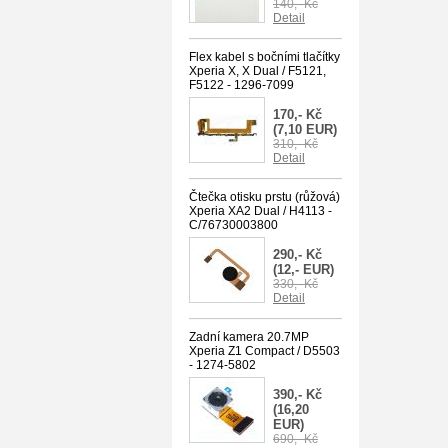
140,- Kč
Detail
Flex kabel s bočními tlačítky
Xperia X, X Dual / F5121,
F5122 - 1296-7099
170,- Kč
(7,10 EUR)
310,- Kč
Detail
Čtečka otisku prstu (růžová)
Xperia XA2 Dual / H4113 -
C/76730003800
290,- Kč
(12,- EUR)
330,- Kč
Detail
Zadní kamera 20.7MP
Xperia Z1 Compact / D5503
- 1274-5802
390,- Kč
(16,20
EUR)
690,- Kč