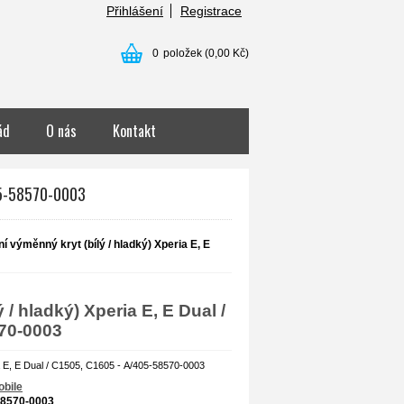
Přihlášení
Registrace
0
položek
(0,00 Kč)
ád
O nás
Kontakt
405-58570-0003
í výměnný kryt (bílý / hladký) Xperia E, E
/ hladký) Xperia E, E Dual /
570-0003
a E, E Dual / C1505, C1605 - A/405-58570-0003
bile
58570-0003