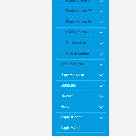
Řada Xperia X
Řada Xperia XZ
Řada Xperia M
Řada Xperia Z
Xperia nové
Xperia ostatní
Příslušenství
Sony Ericsson
Samsung
Huawei
Honor
Apple iPhone
Apple Watch