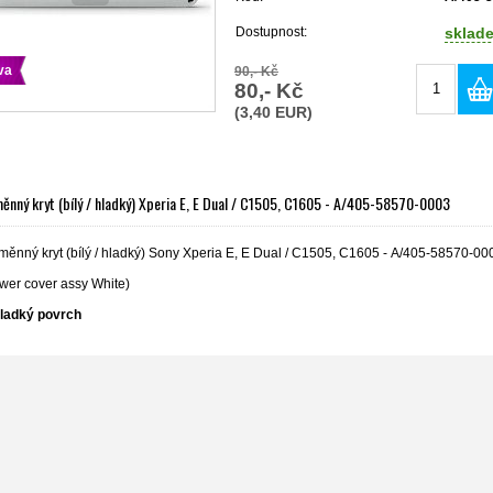
Dostupnost:
sklad
va
90,- Kč
80,- Kč
(3,40 EUR)
ěnný kryt (bílý / hladký) Xperia E, E Dual / C1505, C1605 - A/405-58570-0003
měnný kryt (bílý / hladký) Sony Xperia E, E Dual / C1505, C1605 - A/405-58570-00
ower cover assy White)
ladký povrch