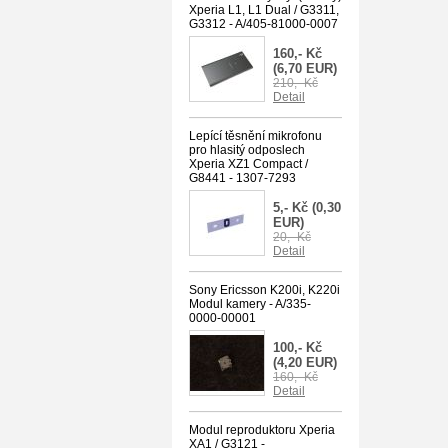
Xperia L1, L1 Dual / G3311,
G3312 - A/405-81000-0007
160,- Kč
(6,70 EUR)
210,- Kč
Detail
Lepící těsnění mikrofonu
pro hlasitý odposlech
Xperia XZ1 Compact /
G8441 - 1307-7293
5,- Kč
(0,30
EUR)
20,- Kč
Detail
Sony Ericsson K200i, K220i
Modul kamery - A/335-
0000-00001
100,- Kč
(4,20 EUR)
160,- Kč
Detail
Modul reproduktoru Xperia
XA1 / G3121 -