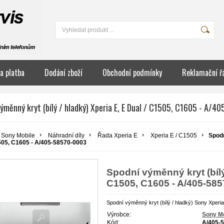
a platba
Dodání zboží
Obchodní podmínky
Reklamační ř
ýměnný kryt (bílý / hladký) Xperia E, E Dual / C1505, C1605 - A/
Sony Mobile
Náhradní díly
Řada Xperia E
Xperia E / C1505
Spodn
505, C1605 - A/405-58570-0003
Spodní výměnný kryt (bílý 
C1505, C1605 - A/405-58
Spodní výměnný kryt (bílý / hladký) Sony Xperi
Výrobce:
Sony Mo
Kód:
A/405-