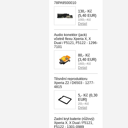
78PA9500010
130,- Kč
(5,40 EUR)
190,- Kč
Detail
Audio konektor (jack)
včetně flexu Xperia X, X
Dual / F5121, F5122 - 1296-
7101
80,- Kč
(3,40 EUR)
160,- Kč
Detail
Těsnění reproduktoru
Xperia Z2 / D6503 - 1277-
4815
5,- Kč
(0,30
EUR)
20,- Kč
Detail
Zadní kryt baterie (růžový)
Xperia X, X Dual / F5121,
F5122 - 1301-0989