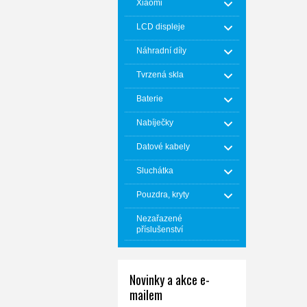
Xiaomi
LCD displeje
Náhradní díly
Tvrzená skla
Baterie
Nabíječky
Datové kabely
Sluchátka
Pouzdra, kryty
Nezařazené
příslušenství
Novinky a akce e-
mailem