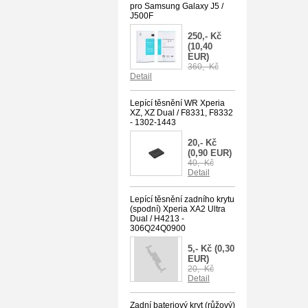
pro Samsung Galaxy J5 /
J500F
250,- Kč
(10,40
EUR)
360,- Kč
Detail
Lepící těsnění WR Xperia
XZ, XZ Dual / F8331, F8332
- 1302-1443
20,- Kč
(0,90 EUR)
40,- Kč
Detail
Lepící těsnění zadního krytu
(spodní) Xperia XA2 Ultra
Dual / H4213 -
306Q24Q0900
5,- Kč
(0,30
EUR)
20,- Kč
Detail
Zadní bateriový kryt (růžový)